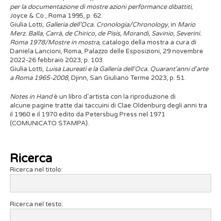
per la documentazione di mostre azioni performance dibattiti
,
Joyce & Co., Roma 1995, p. 62.
Giulia Lotti,
Galleria dell’Oca. Cronologia/Chronology
, in
Mario
Merz. Balla, Carrà, de Chirico, de Pisis, Morandi, Savinio, Severini.
Roma 1978/Mostre in mostra
, catalogo della mostra a cura di
Daniela Lancioni, Roma, Palazzo delle Esposizioni, 29 novembre
2022-26 febbraio 2023, p. 103.
Giulia Lotti,
Luisa Laureati e la Galleria dell'Oca. Quarant'anni d'arte
a Roma 1965-2008
, Djinn, San Giuliano Terme 2023, p. 51.
Notes in Hand
è un libro d'artista con la riproduzione di
alcune pagine tratte dai taccuini di Clae Oldenburg degli anni tra
il 1960 e il 1970 edito da Petersbug Press nel 1971
(COMUNICATO STAMPA).
Ricerca
Ricerca nel titolo:
Ricerca nel testo: