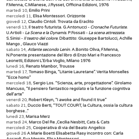
F.Menna, C.Milanese, J.Rysset, Officina Edizioni, 1976
martedì 10,
Emilio Prini
mercoledì 11,
Elisa Montessori. Orizzonte
giovedì 12,
Claudio Cintoli. Trovata da Eraclito
venerdì 13,
Il teatro futurista. G.Antonucci -
Cronache Futuriste
.
U.Artioli -
La Scena e la Dynamis
. P.Fossati -
La scena attrezzata
.
S.Sinisi -
Il teatro del colore
. Dibattito: Giuseppe Bartolucci, Achille
Mango , Glauco Viazzi
sabato 14,
Atlante secondo Lenin
. A.Bonito Oliva, F.Menna,
N.Ponente presentazione del libro di Enzo Mari e Francesco
Leonetti, Edizioni L’Erba Voglio, Milano 1976
lunedì 16,
Renato Mambor, Trousse
martedì 17,
Tomaso Binga, “Litanie Lauretane”. Verita Monselles
“Ecce homo”
mercoledì 18,
Sergio Los. “Scienza, arte, progettazione”. Girolamo
Mancuso, “Il pensiero fantastico regolato e la funzione cognitiva
dell’arte”
venerdì 20,
Robert Kleyn, “I awoke and found it true”
sabato 21,
Duccio Berti, “TOUT COURT, la Cultura, ossia la cultura
borghese...”
lunedì 23,
Marisa Merz
martedì 24,
Marco Del Re ,Cecilia Nesbitt, Cats & Cats
mercoledì 25,
Cooperativa di via del Beato Angelico
giovedì 26
A.Marie Boetti Elisabetta Rasy incontro con: Carla