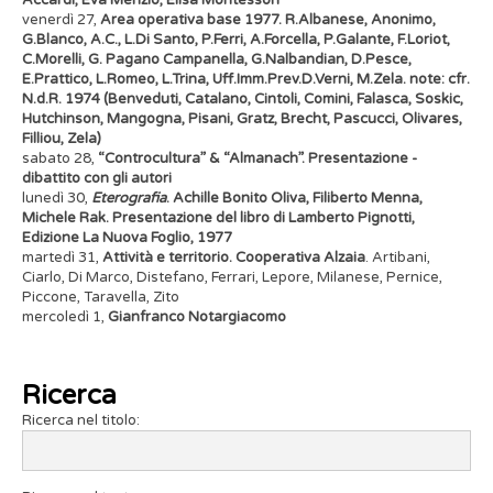
Accardi, Eva Menzio, Elisa Montessori
venerdì 27,
Area operativa base 1977. R.Albanese, Anonimo,
G.Blanco, A.C., L.Di Santo, P.Ferri, A.Forcella, P.Galante, F.Loriot,
C.Morelli, G. Pagano Campanella, G.Nalbandian, D.Pesce,
E.Prattico, L.Romeo, L.Trina, Uff.Imm.Prev.D.Verni, M.Zela. note: cfr.
N.d.R. 1974 (Benveduti, Catalano, Cintoli, Comini, Falasca, Soskic,
Hutchinson, Mangogna, Pisani, Gratz, Brecht, Pascucci, Olivares,
Filliou, Zela)
sabato 28,
“Controcultura” & “Almanach”. Presentazione -
dibattito con gli autori
lunedì 30,
Eterografia
. Achille Bonito Oliva, Filiberto Menna,
Michele Rak. Presentazione del libro di Lamberto Pignotti,
Edizione La Nuova Foglio, 1977
martedì 31,
Attività e territorio. Cooperativa Alzaia
. Artibani,
Ciarlo, Di Marco, Distefano, Ferrari, Lepore, Milanese, Pernice,
Piccone, Taravella, Zito
mercoledì 1,
Gianfranco Notargiacomo
Ricerca
Ricerca nel titolo: