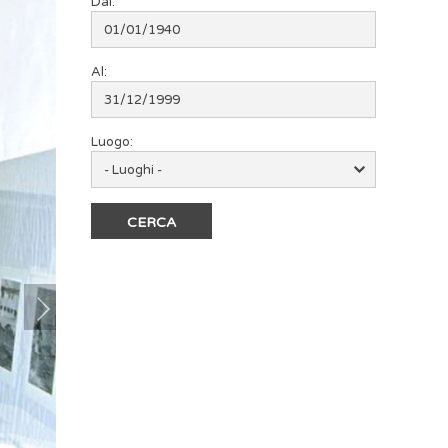
Dal:
Al:
Luogo: