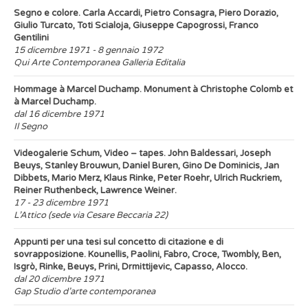
Segno e colore. Carla Accardi, Pietro Consagra, Piero Dorazio,
Giulio Turcato, Toti Scialoja, Giuseppe Capogrossi, Franco
Gentilini
15 dicembre 1971 - 8 gennaio 1972
Qui Arte Contemporanea Galleria Editalia
Hommage à Marcel Duchamp. Monument à Christophe Colomb et
à Marcel Duchamp.
dal 16 dicembre 1971
Il Segno
Videogalerie Schum, Video – tapes. John Baldessari, Joseph
Beuys, Stanley Brouwun, Daniel Buren, Gino De Dominicis, Jan
Dibbets, Mario Merz, Klaus Rinke, Peter Roehr, Ulrich Ruckriem,
Reiner Ruthenbeck, Lawrence Weiner.
17 - 23 dicembre 1971
L’Attico (sede via Cesare Beccaria 22)
Appunti per una tesi sul concetto di citazione e di
sovrapposizione. Kounellis, Paolini, Fabro, Croce, Twombly, Ben,
Isgrò, Rinke, Beuys, Prini, Drmittijevic, Capasso, Alocco.
dal 20 dicembre 1971
Gap Studio d’arte contemporanea